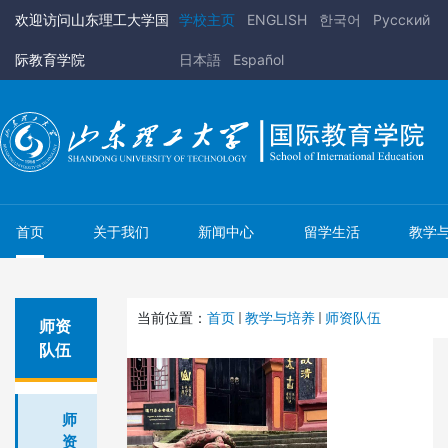
欢迎访问山东理工大学国
学校主页
ENGLISH
한국어
Pусский
际教育学院
日本語
Español
首页
关于我们
新闻中心
留学生活
教学
当前位置：
首页
教学与培养
师资队伍
师资
队伍
师
资