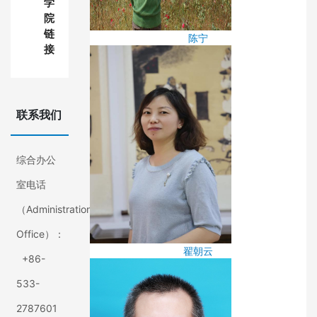
学
院
链
陈宁
接
联系我们
综合办公
室电话
（Administration
Office）：
翟朝云
+86-
533-
2787601