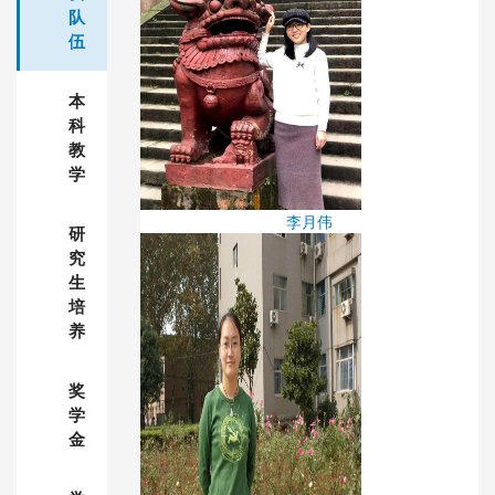
队
伍
本
科
教
学
李月伟
研
究
生
培
养
奖
学
金