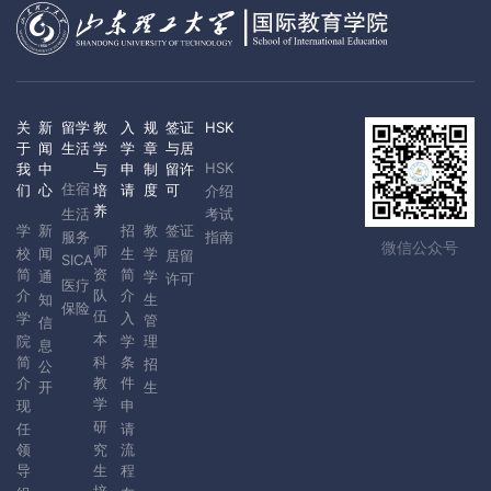
关
新
留学
教
入
规
签证
HSK
于
闻
生活
学
学
章
与居
HSK
我
中
与
申
制
留许
住宿
们
心
培
请
度
可
介绍
养
生活
考试
学
新
招
教
签证
服务
指南
微信公众号
师
校
闻
生
学
居留
SICA
简
资
简
通
学
许可
医疗
介
队
介
知
生
保险
伍
学
入
管
信
本
院
学
理
息
简
科
条
招
公
介
教
件
开
生
学
现
申
研
任
请
领
究
流
导
生
程