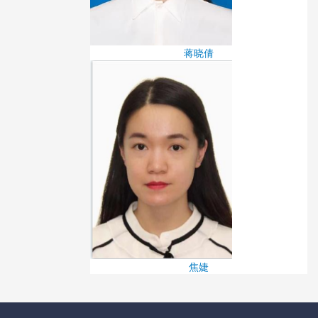
蒋晓倩
焦婕