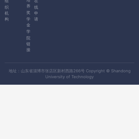
培
组
在
养
织
线
奖
机
申
构
学
请
金
学
院
链
接
地址：山东省淄博市张店区新村西路266号 Copyright © Shandong
University of Technology