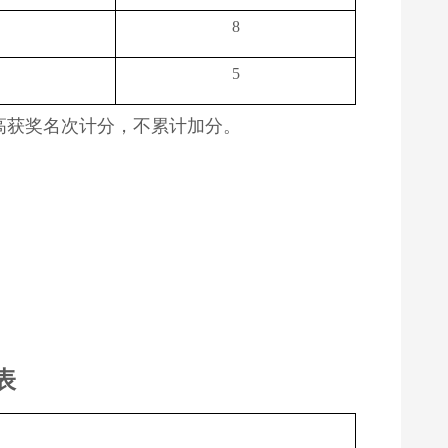
8
5
高获奖名次计分，不累计加分。
表