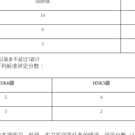
国际级
10
8
5
以最多不超过
5
篇计
下列标准评定分数：
级
级
HSK6
HSK5
5
4
3
2
的各项学习、科研、实习实训等任务的情况，评定分数（