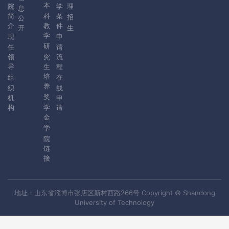
本
院
学
理
息
简
科
条
招
公
介
教
件
开
生
学
现
申
研
任
请
领
究
流
导
生
程
培
组
在
养
织
线
奖
机
申
构
学
请
金
学
院
链
接
地址：山东省淄博市张店区新村西路266号 Copyright © Shandong
University of Technology