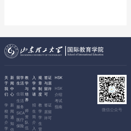
关
新
留学
教
入
规
签证
HSK
于
闻
生活
学
学
章
与居
HSK
我
中
与
申
制
留许
住宿
们
心
培
请
度
可
介绍
养
生活
考试
学
新
招
教
签证
服务
指南
微信公众号
师
校
闻
生
学
居留
SICA
简
资
简
通
学
许可
医疗
介
队
介
知
生
保险
伍
学
入
管
信