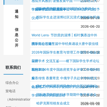
感知齐风雅韵 读懂发展中国 ——山东理工大
2026-08-07
国际教育学院召开2026届毕业生座谈会
学国际学生开展“感知中...
学校举行2026届国际学生毕业典礼暨学位授予
通
知
国际学生走进淄博社区沉浸式体验端午民俗
仪式
2026-06-24
2026-07-19
2026-06-29
2026-06-22
信
息
World Lens· 节韵里的淄博 | 粽叶飘香连中外
公
携手同心过端午
国际生在市第三届中华经典诵读大赛中获佳绩
开
2026年国际学生教育与管理工作领导小组会议
2026-06-22
2026-06-18
召开
深耕学术 交流互鉴——稷下国际学生学术论坛
联系我们
顺利举办
我校2026年度中国政府奖学金评审工作顺利结
2026-06-01
束
粽香传情 香囊寄意 中俄学子共赴中华传统文
2026-05-28
综合办公
庆七秩华诞展五洲风华中外文艺汇演举行
化之约
山东理工大学诗词学会国际学生分会举办中外
2026-05-28
室电话
国际教育学院组织本学期期中教学座谈会
学生诗词分享联谊活动
2026-05-27
2026-05-18
（Administration
哈萨克斯坦校友会成立
2026-05-09
2026-05-22
2026-05-15