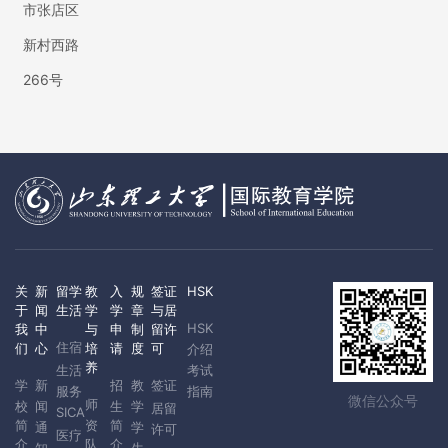
市张店区
新村西路
266号
关
新
留学
教
入
规
签证
HSK
于
闻
生活
学
学
章
与居
HSK
我
中
与
申
制
留许
住宿
们
心
培
请
度
可
介绍
养
生活
考试
学
新
招
教
签证
服务
指南
微信公众号
师
校
闻
生
学
居留
SICA
简
资
简
通
学
许可
医疗
介
队
介