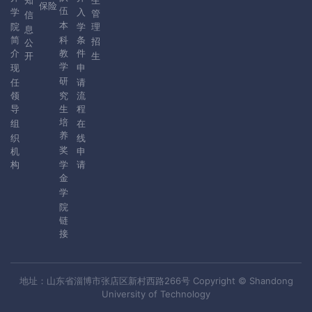
知
生
保险
伍
学
入
管
信
本
院
学
理
息
简
科
条
招
公
介
教
件
开
生
学
现
申
研
任
请
领
究
流
导
生
程
培
组
在
养
织
线
奖
机
申
构
学
请
金
学
院
链
接
地址：山东省淄博市张店区新村西路266号 Copyright © Shandong
University of Technology