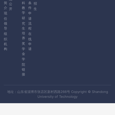
简
科
条
招
公
介
教
件
开
生
学
现
申
研
任
请
领
究
流
导
生
程
培
组
在
养
织
线
奖
机
申
构
学
请
金
学
院
链
接
地址：山东省淄博市张店区新村西路266号 Copyright © Shandong
University of Technology