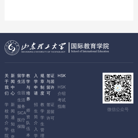
关
新
留学
教
入
规
签证
HSK
于
闻
生活
学
学
章
与居
HSK
我
中
与
申
制
留许
住宿
们
心
培
请
度
可
介绍
养
生活
考试
学
新
招
教
签证
服务
指南
微信公众号
师
校
闻
生
学
居留
SICA
简
资
简
通
学
许可
医疗
介
队
介
知
生
保险
伍
学
入
管
信
本
院
学
理
息