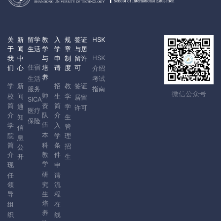
关
新
留学
教
入
规
签证
HSK
于
闻
生活
学
学
章
与居
HSK
我
中
与
申
制
留许
住宿
们
心
培
请
度
可
介绍
养
生活
考试
学
新
招
教
签证
服务
指南
微信公众号
师
校
闻
生
学
居留
SICA
简
资
简
通
学
许可
医疗
介
队
介
知
生
保险
伍
学
入
管
信
本
院
学
理
息
简
科
条
招
公
介
教
件
开
生
学
现
申
研
任
请
领
究
流
导
生
程
培
组
在
养
织
线