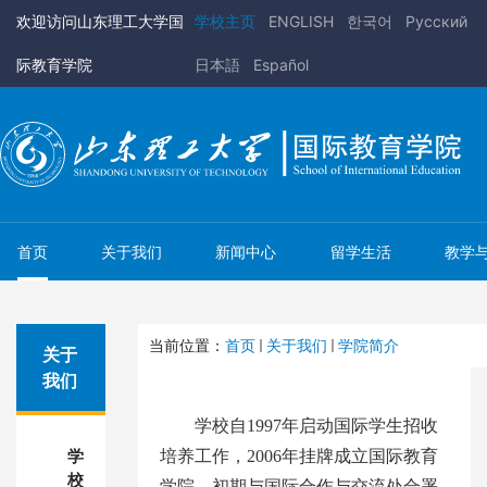
欢迎访问山东理工大学国
学校主页
ENGLISH
한국어
Pусский
际教育学院
日本語
Español
首页
关于我们
新闻中心
留学生活
教学
当前位置：
首页
关于我们
学院简介
关于
我们
学校自
1997年启动国际学生招收
学
培养工作，2006年挂牌成立国际教育
校
学院，初期与国际合作与交流处合署