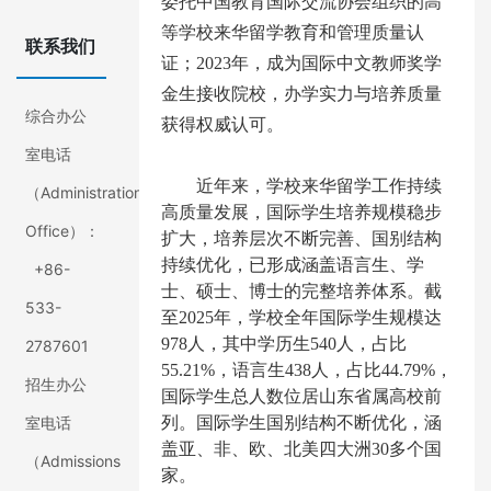
委托中国教育国际交流协会组织的
高
等学校来华留学教育和管理质量认
联系我们
证
；2023年，成为国际中文教师奖学
金生接收院校，办学实力与培养质量
综合办公
获得权威认可。
室电话
近年来，学校来华留学工作持续
（Administration
高质量发展，国际学生培养规模稳步
Office）：
扩大，培养层次不断完善、国别结构
持续优化，已形成涵盖语言生、学
+86-
士、硕士、博士的完整培养体系。截
533-
至
2025年，学校全年国际学生规模达
978人，其中学历生540人，占比
2787601
55.21%，语言生438人，占比44.79%，
招生办公
国际学生总人数位居山东省属高校前
室电话
列。国际学生国别结构不断优化，涵
盖亚、非、欧、北美四大洲30多个国
（Admissions
家。