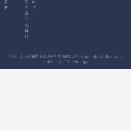
奖
机
申
构
学
请
金
学
院
链
接
地址：山东省淄博市张店区新村西路266号 Copyright © Shandong
University of Technology