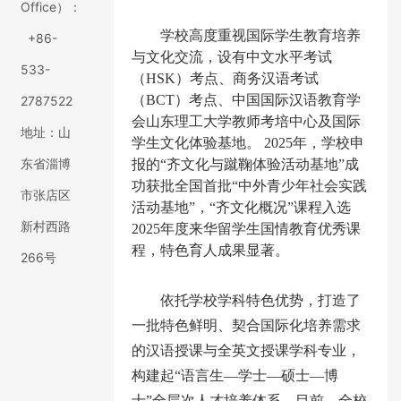
Office）：
学校高度重视国际学生教育培养
+86-
与文化交流，设有中文水平考试
533-
（
HSK）考点、商务汉语考试
（BCT）考点、中国国际汉语教育学
2787522
会山东理工大学教师考培中心及国际
地址：山
学生文化体验基地。 2025年，学校申
东省淄博
报的“齐文化与蹴鞠体验活动基地”成
功获批全国首批“中外青少年社会实践
市张店区
活动基地”，“齐文化概况”课程入选
新村西路
2025年度来华留学生国情教育优秀课
程，特色育人成果显著。
266号
依托学校学科特色优势，打造了
一批特色鲜明、契合国际化培养需求
的汉语授课与全英文授课学科专业，
构建起“语言生
—学士—硕士—博
士”
全层次人才培养体系。目前，全校